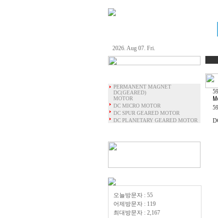
Company
2026. Aug 07. Fri.
AC MOTOR
DC MOTOR
PERMANENT MAGNET
5
DC(GEARED)
MOTOR
DC MICRO MOTOR
5
DC SPUR GEARED MOTOR
DC PLANETARY GEARED MOTOR
D
Temp1
Temp2
오늘방문자 : 55
어제방문자 : 119
최대방문자 : 2,167