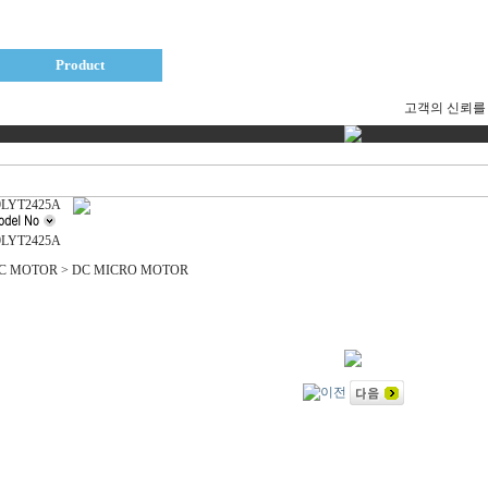
Product
News
Contact US
고객의 신뢰를
9LYT2425A
9LYT2425A
C MOTOR > DC MICRO MOTOR